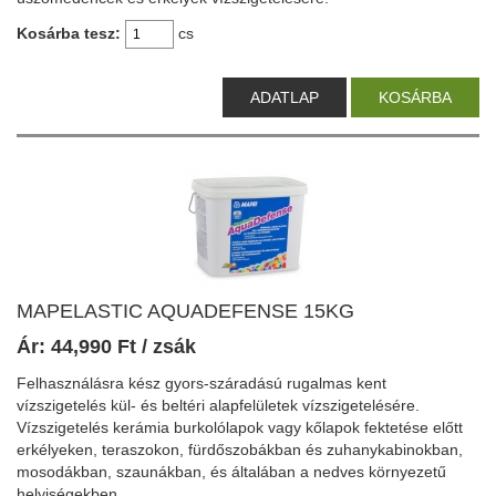
Kosárba tesz:
cs
ADATLAP
KOSÁRBA
MAPELASTIC AQUADEFENSE 15KG
Ár:
44,990
Ft
/ zsák
Felhasználásra kész gyors-száradású rugalmas kent
vízszigetelés kül- és beltéri alapfelületek vízszigetelésére.
Vízszigetelés kerámia burkolólapok vagy kőlapok fektetése előtt
erkélyeken, teraszokon, fürdőszobákban és zuhanykabinokban,
mosodákban, szaunákban, és általában a nedves környezetű
helyiségekben.