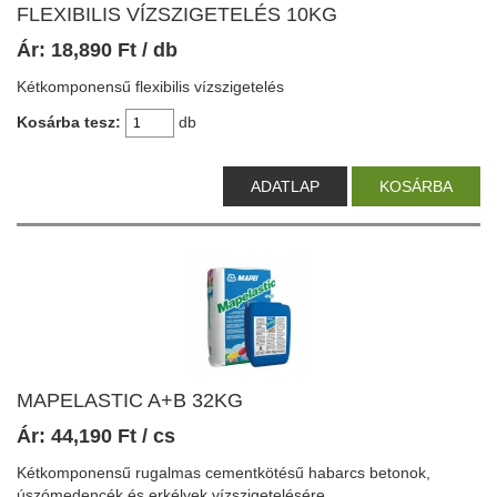
FLEXIBILIS VÍZSZIGETELÉS 10KG
Ár:
18,890
Ft
/ db
Kétkomponensű flexibilis vízszigetelés
Kosárba tesz:
db
ADATLAP
KOSÁRBA
MAPELASTIC A+B 32KG
Ár:
44,190
Ft
/ cs
Kétkomponensű rugalmas cementkötésű habarcs betonok,
úszómedencék és erkélyek vízszigetelésére.