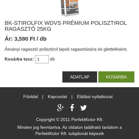
BK-STIROLFIX WDVS PRÉMIUM POLISZTIROL
RAGASZTÓ 25KG
Ár:
3,590
Ft
/ db
Ásványi ragasztó polisztirol lapok ragasztására és glettelésére.
Kosárba tesz:
db
ADATLAP
KOSÁRBA
Főoldal
|
Kapcsolat
|
Elállási nyilatkozat
Copyright © 2011 PerfektKolor Kft.
Minden jog fenntartva. Az oldalon található tartalom a
PerfektKolor Kft. tulajdonát képezik