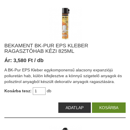
BEKAMENT BK-PUR EPS KLEBER
RAGASZTÓHAB KÉZI 825ML
Ár:
3,580
Ft
/ db
A BK-Pur EPS Kleber egykomponensű alacsony expanziójú
poliuretán hab, külön kifejlesztve a könnyű szigetelő anyagok és
polisztirol anyagból készült dekoratív anyagok ragasztására.
Kosárba tesz:
db
ADATLAP
KOSÁRBA