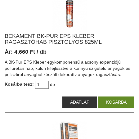
BEKAMENT BK-PUR EPS KLEBER
RAGASZTÓHAB PISZTOLYOS 825ML
Ár:
4,660
Ft
/ db
A BK-Pur EPS Kleber egykomponensű alacsony expanziójú
poliuretán hab, külön kifejlesztve a könnyű szigetelő anyagok és
polisztirol anyagból készült dekoratív anyagok ragasztására.
Kosárba tesz:
db
ADATLAP
KOSÁRBA