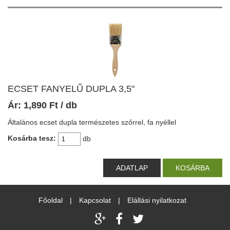
ECSET FANYELŰ DUPLA 3,5"
Ár:
1,890
Ft
/ db
Általános ecset dupla természetes szőrrel, fa nyéllel
Kosárba tesz:
db
ADATLAP
KOSÁRBA
Főoldal
|
Kapcsolat
|
Elállási nyilatkozat