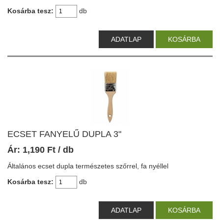
Kosárba tesz:
db
ADATLAP
KOSÁRBA
ECSET FANYELŰ DUPLA 3"
Ár:
1,190
Ft
/ db
Általános ecset dupla természetes szőrrel, fa nyéllel
Kosárba tesz:
db
ADATLAP
KOSÁRBA