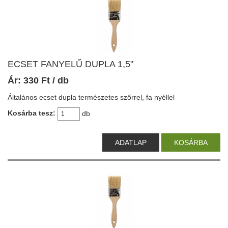
ECSET FANYELŰ DUPLA 1,5"
Ár:
330
Ft
/ db
Általános ecset dupla természetes szőrrel, fa nyéllel
Kosárba tesz:
db
ADATLAP
KOSÁRBA