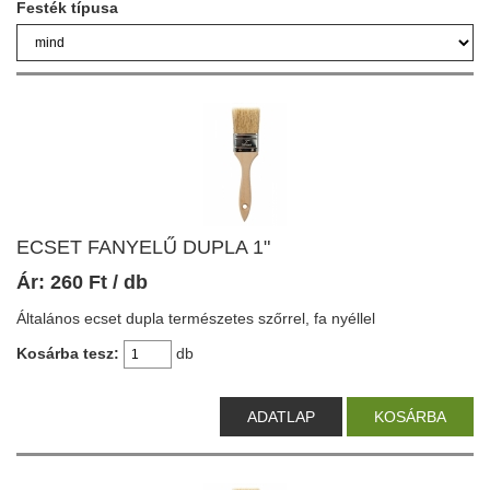
Festék típusa
ECSET FANYELŰ DUPLA 1"
Ár:
260
Ft
/ db
Általános ecset dupla természetes szőrrel, fa nyéllel
Kosárba tesz:
db
ADATLAP
KOSÁRBA