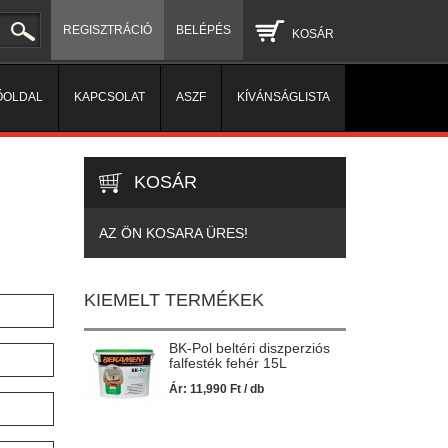
REGISZTRÁCIÓ
BELÉPÉS
KOSÁR
ŐOLDAL
KAPCSOLAT
ASZF
KÍVÁNSÁGLISTA
KOSÁR
AZ ÖN KOSARA ÜRES!
KIEMELT TERMÉKEK
BK-Pol beltéri diszperziós
falfesték fehér 15L
Ár:
11,990
Ft
/ db