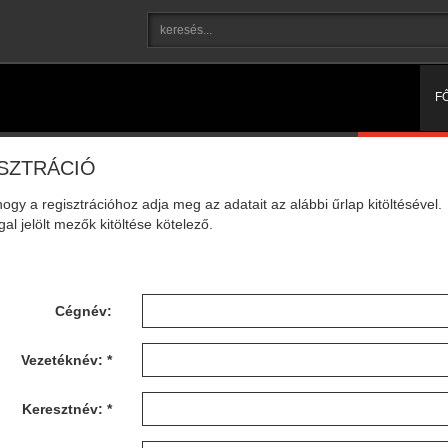
F
SZTRÁCIÓ
hogy a regisztrációhoz adja meg az adatait az alábbi űrlap kitöltésével.
gal jelölt mezők kitöltése kötelező.
Cégnév:
Vezetéknév: *
Keresztnév: *